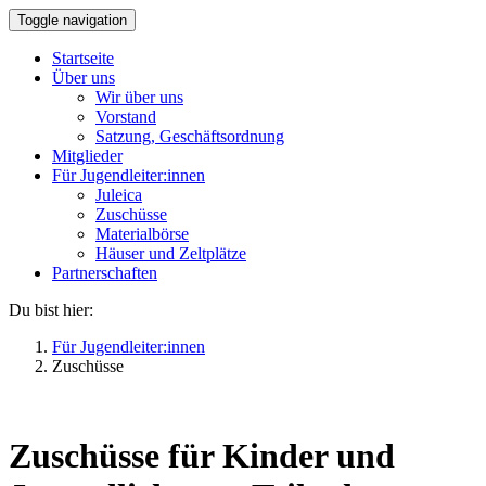
Toggle navigation
Startseite
Über uns
Wir über uns
Vorstand
Satzung, Geschäftsordnung
Mitglieder
Für Jugendleiter:innen
Juleica
Zuschüsse
Materialbörse
Häuser und Zeltplätze
Partnerschaften
Du bist hier:
Für Jugendleiter:innen
Zuschüsse
Zuschüsse für Kinder und