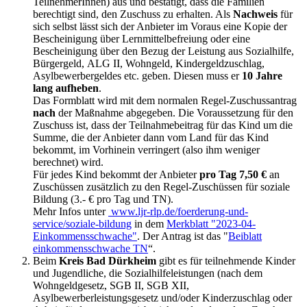
TeilnehmerInnen) aus und bestätigt, dass die Familien
berechtigt sind, den Zuschuss zu erhalten. Als
Nachweis
für
sich selbst lässt sich der Anbieter im Voraus eine Kopie der
Bescheinigung über Lernmittelbefreiung oder eine
Bescheinigung über den Bezug der Leistung aus Sozialhilfe,
Bürgergeld, ALG II, Wohngeld, Kindergeldzuschlag,
Asylbewerbergeldes etc. geben. Diesen muss er
10 Jahre
lang aufheben
.
Das Formblatt wird mit dem normalen Regel-Zuschussantrag
nach
der Maßnahme abgegeben. Die Voraussetzung für den
Zuschuss ist, dass der Teilnahmebeitrag für das Kind um die
Summe, die der Anbieter dann vom Land für das Kind
bekommt, im Vorhinein verringert (also ihm weniger
berechnet) wird.
Für jedes Kind bekommt der Anbieter
pro Tag 7,50 €
an
Zuschüssen zusätzlich zu den Regel-Zuschüssen für soziale
Bildung (3.- € pro Tag und TN).
Mehr Infos unter
www.ljr-rlp.de/foerderung-und-
service/soziale-bildung
in dem
Merkblatt "2023-04-
Einkommensschwache"
. Der Antrag ist das "
Beiblatt
einkommensschwache TN
“.
Beim
Kreis Bad Dürkheim
gibt es für teilnehmende Kinder
und Jugendliche, die Sozialhilfeleistungen (nach dem
Wohngeldgesetz, SGB II, SGB XII,
Asylbewerberleistungsgesetz und/oder Kinderzuschlag oder